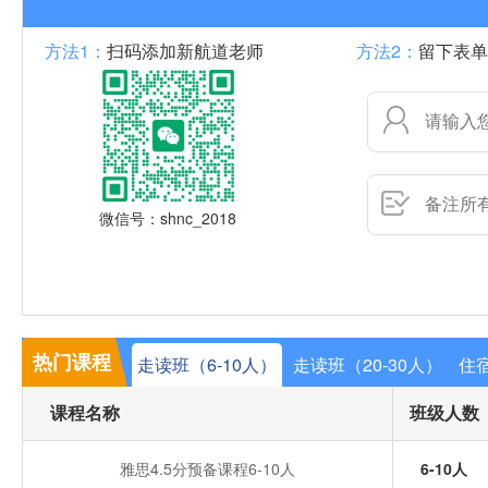
方法1：
扫码添加新航道老师
方法2：
留下表单
微信号：shnc_2018
热门课程
走读班（6-10人）
走读班（20-30人）
住宿
课程名称
班级人数
雅思4.5分预备课程6-10人
6-10人