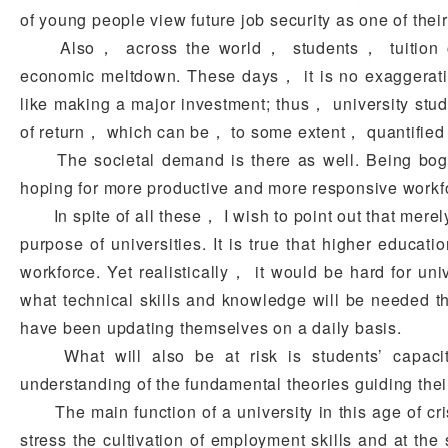
of young people view future job security as one of their 
Also， across the world， students， tuition cost
economic meltdown. These days， it is no exaggeratio
like making a major investment; thus， university stud
of return， which can be， to some extent， quantified 
The societal demand is there as well. Being bogg
hoping for more productive and more responsive workfo
In spite of all these， I wish to point out that merely
purpose of universities. It is true that higher educa
workforce. Yet realistically， it would be hard for univ
what technical skills and knowledge will be needed 
have been updating themselves on a daily basis.
What will also be at risk is students’ capacity 
understanding of the fundamental theories guiding the
The main function of a university in this age of cris
stress the cultivation of employment skills and at th