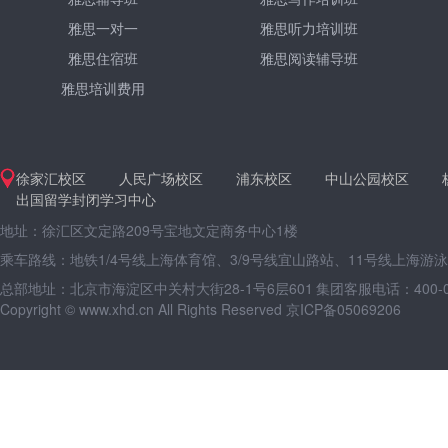
雅思一对一
雅思听力培训班
雅思住宿班
雅思阅读辅导班
雅思培训费用
徐家汇校区
人民广场校区
浦东校区
中山公园校区
出国留学封闭学习中心
地址：徐汇区文定路209号宝地文定商务中心1楼
乘车路线：地铁1/4号线上海体育馆、3/9号线宜山路站、11号线上海游
总部地址：北京市海淀区中关村大街28-1号6层601
集团客服电话：400-09
Copyright © www.xhd.cn All Rights Reserved 京ICP备05069206