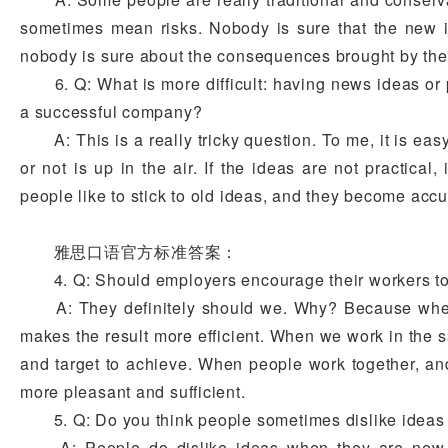
sometimes mean risks. Nobody is sure that the new i
nobody is sure about the consequences brought by the
6. Q: What is more difficult: having news ideas or pu
a successful company?
A: This is a really tricky question. To me, it is easy
or not is up in the air. If the ideas are not practical, 
people like to stick to old ideas, and they become acc
雅思口语官方标准答案：
4. Q: Should employers encourage their workers to
A: They definitely should we. Why? Because when th
makes the result more efficient. When we work in the 
and target to achieve. When people work together, and 
more pleasant and sufficient.
5. Q: Do you think people sometimes dislike ideas 
A: People do dislike ideas when they are new s