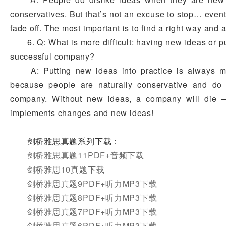
conservatives. But that’s not an excuse to stop… eventu
fade off. The most important is to find a right way and a
6. Q: What is more difficult: having new ideas or put
successful company?
A: Putting new ideas into practice is always more 
because people are naturally conservative and do 
company. Without new ideas, a company will die —
implements changes and new ideas!
剑桥雅思真题系列下载：
剑桥雅思真题11PDF+音频下载
剑桥雅思10真题下载
剑桥雅思真题9PDF+听力MP3下载
剑桥雅思真题8PDF+听力MP3下载
剑桥雅思真题7PDF+听力MP3下载
剑桥雅思真题6PDF+听力MP3下载