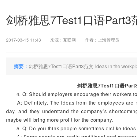
剑桥雅思7Test1口语Part3范文-I
2017-03-15 11:43
来源：互联网
作者：上海管理员
摘要：
剑桥雅思7Test1口语Part3范文-Ideas in the workpl
剑桥雅思7Test1口语Part3范文-I
4. Q: Should employers encourage their workers to
A: Definitely. The ideas from the employees are rea
day, and they understand the company’s shortcoming
maybe will bring more profit for the company.
5. Q: Do you think people sometimes dislike ideas 
A: Some people are really traditional and conservati