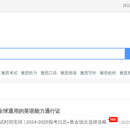
获取验证码
请妥善保存您的密码
3.请使用其他账号登录
课
4.请联系官方客服
登录
登录
下一步
立即登录
知道了
保存新密码
密码登录
验证码登录
收不到验证码?
忘记密码?
为了确保您的帐号安全
收不到验证码?
请勿将帐号信息提供给他人/机构
忘记密码?
首次登录自动注册
雅思考试
雅思听力
雅思口语
雅思阅读
雅思写作
雅思机经
雅思
全球通用的英语能力通行证
时间安排 | 2024-2025报考日历+黄金场次选择攻略
202