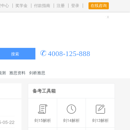
程中心
奖学金
付款指南
注册
登录
在线咨询
4008-125-888
搜索
预测
雅思资料
剑桥雅思
备考工具箱
剑15解析
剑14解析
剑13解析
5-05-22