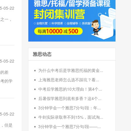
5-05-22
试之一，
雅思动态
5-05-22
为什么中考后是学雅思托福的黄金...
小的差
上海雅思老师怎么选不踩坑？看...
报考的学
中考后学雅思的10大理由！第4个...
后暑假学雅思到底有多香？这4个...
3分钟学会一个雅思7分句/段：年...
5-05-22
牛剑实际录取率不到15%，面试淘...
的，但是
3分钟学会一个雅思7分句/段——...