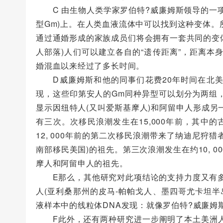
C 由生物人类学家罗伯特?威廉姆斯领导的一项
型Gm)上。在人类血液流体中可以找到这种变体
通过通婚形成的家族成员们将会拥有一套共同的变
人部落)人们可以建立各自的“遗传距离”，距离
婚混血以来经过了多长吋间。
D威廉姆斯和他的同事们花费20年时间在北美西
现，这些印第安人的Gm同种异型可以划分为两组
显示因纽特人(又叫爱斯基摩人)和阿留申人形成
有三次。次移民浪潮发生在15,000年前，其中的
12, 000年前的第二次移民浪潮带来了纳迪尼狩猎
南部移民美国)的祖先。第三次浪潮发生在约10, 0
摩人和阿留申人的祖先。
E那么，其他研究对此项结论的支持力度又有多
人(亚利桑那州的皮马-帕帕戈人、墨四哥尤卡坦
液样本中的线粒体DNA发现：就像罗伯特?威廉
F此外，还有两种研究进一步阐明了本土美洲人