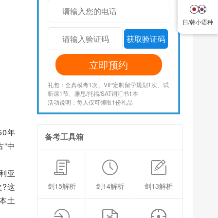
日/韩小语种
日/韩小语种
获取验证码
立即预约
礼包：全真模考1次、VIP定制留学规划1次、试
听课1节、雅思/托福/SAT词汇书1本
活动说明：每人仅可领取1份礼品
0年
备考工具箱
”中
利亚
?这
剑15解析
剑14解析
剑13解析
本土