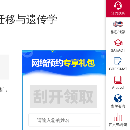
×
×
预约试听
预约试听
口迁移与遗传学
雅思/托福
雅思/托福
SAT/ACT
SAT/ACT
GRE/GMAT
GRE/GMAT
A-Level
A-Level
解析，
留学咨询
留学咨询
四六级/考研
四六级/考研