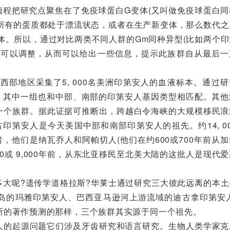
程把研究点聚焦在了免疫球蛋白G变体(又叫做免疫球蛋白同
。所有的蛋质都处于漂流状态，或者在生产新变体，那么数代之
体。所以，通过对比两类不同人群的Gm同种异型(比如两个印
本身可以调整，从而可以给出一些信息，提示此族群自从最后一
部地区采集了5, 000名美洲印第安人的血液标本。通过研
，其中一组也和中部、南部的印第安人基因类型相匹配。其他
另一个族群。据此证据可推断出，跨越白令海峡的大规模移民浪
古印第安人是今天美国中部和南部印第安人的祖先。约14, 0
者，他们是纳瓦乔人和阿帕切人(他们在约600或700年前从
00或 9,000年前，从东北亚移民至北美大陆的这批人是现代
大呢?遗传学道格拉斯?华莱士通过研究三大彼此远离的本土
半岛的玛雅印第安人、巴西亚马逊河上游流域的迪古拿印第安人
姆斯的著作预测的那样，三个族群其实源于同一个祖先。
的起源问题它们涉及牙齿研究和语言研究。生物人类学家克