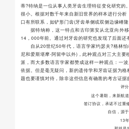
蒂?特纳是一位从事人类牙齿生理特征变化研究的
很小。根据对数千年来自新旧世界的样本进行分析
口有所联系，如铲形门齿(牙齿单侧或双侧边缘嵴隆
据特纳称，这一特点和古印第安从北亚向外移民
14，000年前。通过对牙齿的研究也发现了后面
自从20世纪50年代，语言学家约瑟夫?格林怕
尼和爱斯堪摩-阿留申以外)，此种观点对三大主
派，而大多数语言学家都赞成这样一种观点：一波
依据。但是毫无疑问，新的遗传学和牙齿证据为格
题也要谨慎对待，除非这些信息有确凿的考古证据
评分标
这个暑期，来新航
签订协议，承诺不过重修，
自信，源于上
13年
那就是如