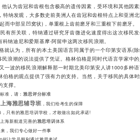
。他认为齿冠和齿根包含极高的遗传因素，受环境和其他因素
，特纳发观，大多数史前美洲人在齿冠和齿根特点上和亚洲北
起而中部呈凹窝状)，单重根上齿前磨牙和三重根下前磨牙。
有所关联，特纳通过研究牙齿微进化速度得出这次移民发
还有科纳迪尼和爱斯基摩-阿留申这两次移民浪潮。
格就认为，所有的本土美国语言同属于的一个印第安语系(除
要移民浪潮的说法提供了凭证。格林伯格是同时代语言学家中的
又一波的移民浪潮解释那一时期北美印第安人讲1000多种语
林伯格的观点提供了强有力的支持。当然，关于移民的具体时
的支撑。
准，请：
雅思评分标准
上海雅思辅导班
道
，我们给考生的保障
只有的雅思培训学校，才敢做出如此承诺!
海新航道完善的
体系
雅思培训
来，我们专心做好一件事
何让学员顺利通过雅思考试