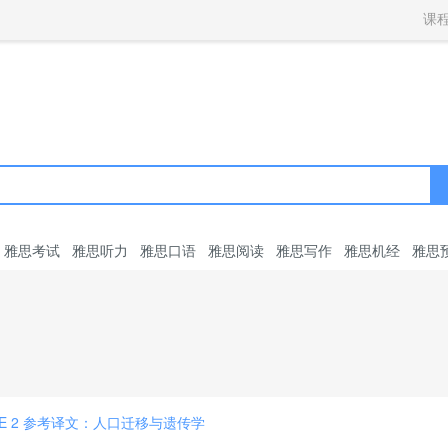
获取验证码
请妥善保存您的密码
3.请使用其他账号登录
课
4.请联系官方客服
登录
登录
下一步
立即登录
知道了
保存新密码
密码登录
验证码登录
收不到验证码?
忘记密码?
为了确保您的帐号安全
收不到验证码?
请勿将帐号信息提供给他人/机构
忘记密码?
首次登录自动注册
雅思考试
雅思听力
雅思口语
雅思阅读
雅思写作
雅思机经
雅思
AGE 2 参考译文：人口迁移与遗传学