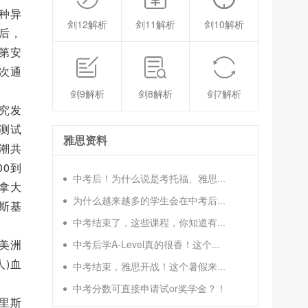
种异
剑12解析
剑11解析
剑10解析
后，
第安
次通
剑9解析
剑8解析
剑7解析
究发
测试
雅思资料
潮共
00到
中考后！为什么说是考托福、雅思...
加拿大
为什么越来越多的学生会在中考后...
爱斯基
中考结束了，这些课程，你知道有...
美洲
中考后学A-Level真的很香！这个...
)血
中考结束，雅思开战！这个暑假来...
中考分数可直接申请试or奖学金？！
里斯