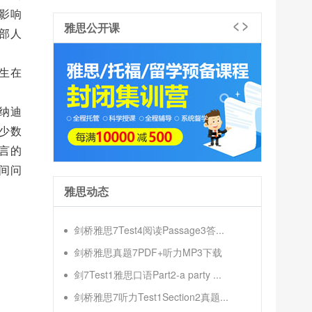
影响
雅思公开课
部人
生在
纳迪
少数
言的
间问
雅思动态
剑桥雅思7Test4阅读Passage3答...
剑桥雅思真题7PDF+听力MP3下载
剑7Test1雅思口语Part2-a party ...
剑桥雅思7听力Test1Section2真题...