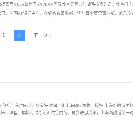
据集团(IDG)和美国KAPLAN国际教育集团参与战略投资的语言教育机
公司、美国AP课程中心、在线教育事业部、优加青少英语事业部、派乐多
事业部、加盟事业部、各省市分支机构等五十五家机构，合作单位包括北
交学院、首都师范大学、上海师范大学、南京师范大学、教育部高等教育
一页
1
下一页
) 等知名学府和学术机构。
好,包括上海雅思培训哪家好,雅思培训上海哪家机构比较好-上海新航道学
思培训课程、模拟考试练习测试等内容。更多雅思资讯，上海新航道第一