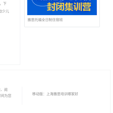
构。下
幼少儿
京大
雅思托福全日制住宿班
出版
校、阅
移动版：
上海雅思培训哪家好
时间为您