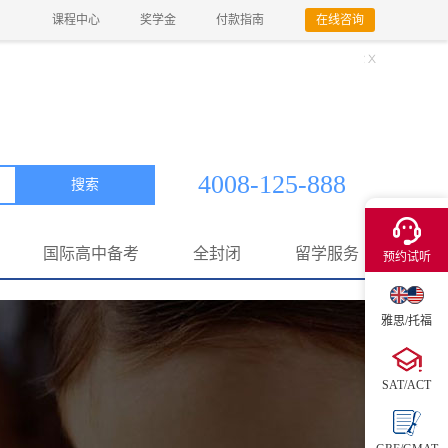
课程中心
奖学金
付款指南
在线咨询
4008-125-888
搜索
×
国际高中备考
全封闭
留学服务
预约试听
雅思/托福
SAT/ACT
获取