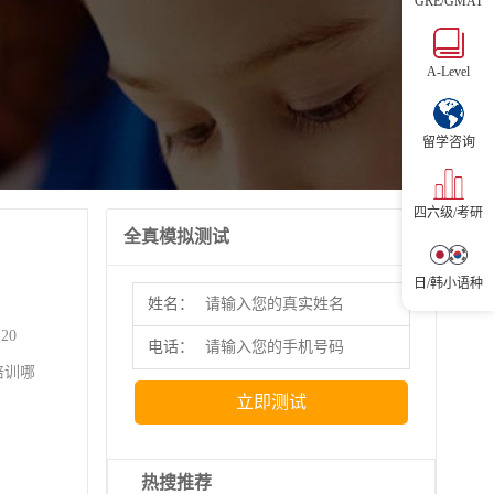
GRE/GMAT
立即
A-Level
留学咨询
四六级/考研
全真模拟测试
日/韩小语种
姓名：
-20
电话：
培训哪
立即测试
热搜推荐