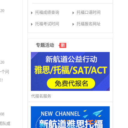
-20
托福成绩查询
托福口语时间
托福考试时间
托福报名网址
专题活动
新
-20
一个问
享！
代报名服务
-08
一批团队成