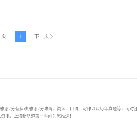
一页
1
下一页
包括雅思7分有多难,雅思7分难吗、阅读、口语、写作以及历年真题等，同时
思资讯，上海新航道第一时间为您推送！