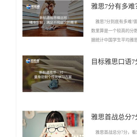
雅思7分有多难
雅思7分到底有多难?面
数里算是一个较高的分
据统计中国学生平均雅思
最不拿手的。
目标雅思口语7
雅思首战总分
雅思首战总分7分，看