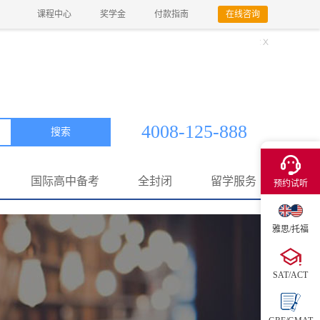
课程中心
奖学金
付款指南
在线咨询
4008-125-888
搜索
×
国际高中备考
全封闭
留学服务
预约试听
雅思/托福
SAT/ACT
获取