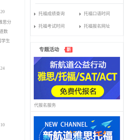
-20
托福成绩查询
托福口语时间
雅思分
托福考试时间
托福报名网址
道数
国学生
专题活动
新
-24
代报名服务
-10