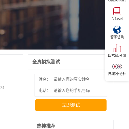
GRE/GMAT
立即
A-Level
留学咨询
四六级/考研
全真模拟测试
日/韩小语种
姓名：
-24
电话：
立即测试
热搜推荐