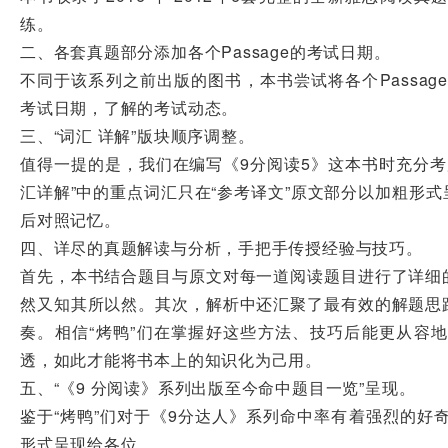
练。
二、各套真题部分添加各个Passage的考试日期。
不同于该系列之前出版的图书，本书尝试将各个Passa
考试日期，了解的考试动态。
三、“词汇 详解”版块顺序调整。
值得一提的是，我们在编写《9分阅读5》这本书时充分考
汇详解”中的重点词汇只在“参考译文”原文部分以加粗形式
后对照记忆。
四、详尽的真题解读与分析，手把手传授经验与技巧。
首先，本书结合题目与原文对每一道阅读题目进行了详细的
然又知其所以然。其次，解析中还汇聚了最有效的解题思路
奏。相信“烤鸭”们在掌握好这些方法、技巧后能更从容地
透，如此才能将书本上的知识化为己用。
五、“《9 分阅读》系列出版至今命中题目一览”呈现。
鉴于“烤鸭”们对于《9分达人》系列命中率有着强烈的好
形式呈现给各位。