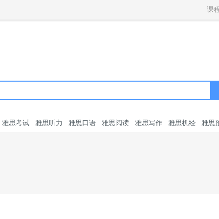
获取验证码
请妥善保存您的密码
3.请使用其他账号登录
课
4.请联系官方客服
登录
登录
下一步
立即登录
知道了
保存新密码
密码登录
验证码登录
收不到验证码?
忘记密码?
为了确保您的帐号安全
收不到验证码?
请勿将帐号信息提供给他人/机构
忘记密码?
首次登录自动注册
雅思考试
雅思听力
雅思口语
雅思阅读
雅思写作
雅思机经
雅思