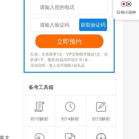
日/韩小语种
日/韩小语种
获取验证码
立即预约
礼包：全真模考1次、VIP定制留学规划1次、试
听课1节、雅思/托福/SAT词汇书1本
活动说明：每人仅可领取1份礼品
备考工具箱
剑15解析
剑14解析
剑13解析
的英文