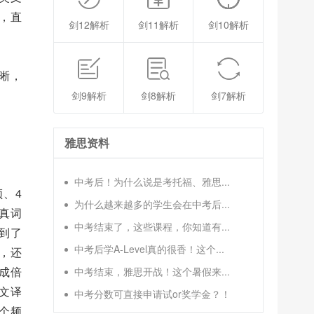
，直
剑12解析
剑11解析
剑10解析
清晰，
剑9解析
剑8解析
剑7解析
雅思资料
中考后！为什么说是考托福、雅思...
频、4
为什么越来越多的学生会在中考后...
真词
中考结束了，这些课程，你知道有...
做到了
中考后学A-Level真的很香！这个...
，还
成倍
中考结束，雅思开战！这个暑假来...
文译
中考分数可直接申请试or奖学金？！
个频