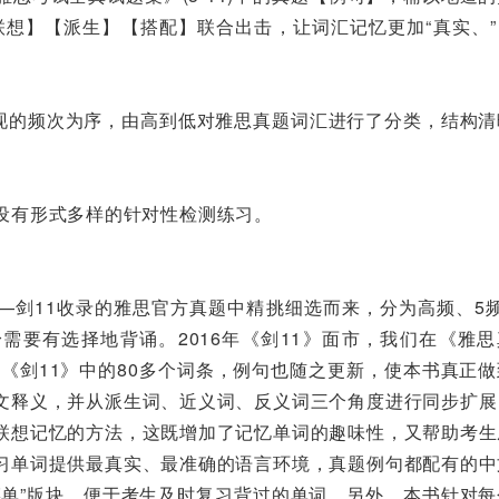
联想】【派生】【搭配】联合出击，让词汇记忆更加“真实、”
中出现的频次为序，由高到低对雅思真题词汇进行了分类，结构
设有形式多样的针对性检测练习。
3—剑11收录的雅思官方真题中精挑细选而来，分为高频、5
需要有选择地背诵。2016年《剑11》面市，我们在《雅思
自《剑11》中的80多个词条，例句也随之更新，使本书真正
文释义，并从派生词、近义词、反义词三个角度进行同步扩展
联想记忆的方法，这既增加了记忆单词的趣味性，又帮助考生
习单词提供最真实、最准确的语言环境，真题例句都配有的中
菜单”版块，便于考生及时复习背过的单词。另外，本书针对每