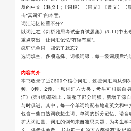
及的中文【释义】;【词根】【同义】【反义】【
击“真词汇”的本意。
词汇记忆轻重不分?
以词汇在《剑桥雅思考试全真试题集》(3-11)
重点突出，让词汇记忆“有轻有重”。
疯狂记单词，却记了就忘?
选词填空、多项选择、词根词缀，每一级词频后均
内容简介
本书收录了近2600个核心词汇，这些词汇均从剑
频、3频、2频、1频词汇六大类，考生可根据自身
汇》(第4版)基础上，调整了部分词频，新增了源
与时俱进。其中，每一个单词均配有地道英文和中
包含一些由熟词联想生词、单词的拆分记忆、谐音
扩大词汇量。词汇的例句来自雅思真题，为考生学
文，供考生参考。书中每一页的下方都设有“返记