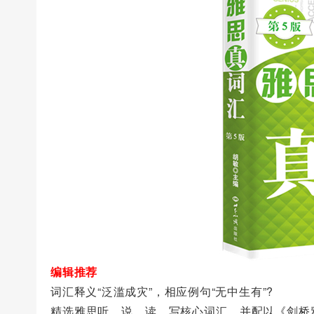
编辑推荐
词汇释义“泛滥成灾”，相应例句“无中生有”?
精选雅思听、说、读、写核心词汇，并配以《剑桥雅