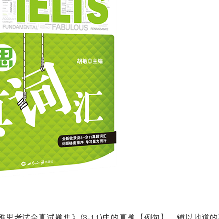
思考试全真试题集》(3-11)中的真题【例句】，辅以地道