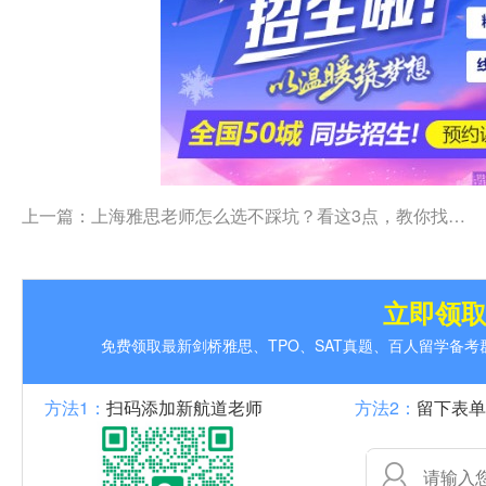
上一篇：
上海雅思老师怎么选不踩坑？看这3点，教你找到真正靠谱的学术型师资
立即领
免费领取最新剑桥雅思、TPO、SAT真题、百人留学备
方法1：
扫码添加新航道老师
方法2：
留下表单