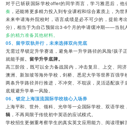
对于已斩获国际学校offer的同学而言，学习雅思后，他
奏
，还能将更多精力投入到专业课程和综合素质上，为世
未来申请海外院校时，语言成绩是必不可少的，提前考出雅思
分)，相当于为自己预留出3-6个月的申请缓冲期——当
多的精力准备其他材料。
05、留学双轨并行，未来选择双向兜底
无需过早锁定升学赛道，避免单一升学路径的风险!孩子
就能手握
、留学升学底牌。
高三阶段，既可以全力备战国内，冲击复旦、上交、同济等
澳洲、新加坡等海外学校，剑桥、悉尼大学等世界百强学
两条升学路径并行推进，不冲突、不耽误，灵活适配孩子
底规避升学单一风险。
06、锁定上海顶流国际学校核心入场券
上海平和、世外、领科、光华等一众国际学校、双语学校
辑
，不再局限于传统初中英语的应试模式。
学校招生更侧重考察学生的真实英文应用能力、阅读理解