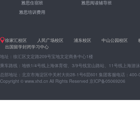
雅思住宿班
雅思阅读辅导班
雅思培训费用
徐家汇校区
人民广场校区
浦东校区
中山公园校区
出国留学封闭学习中心
地址：徐汇区文定路209号宝地文定商务中心1楼
乘车路线：地铁1/4号线上海体育馆、3/9号线宜山路站、11号线上海游
总部地址：北京市海淀区中关村大街28-1号6层601
集团客服电话：400-09
Copyright © www.xhd.cn All Rights Reserved 京ICP备05069206