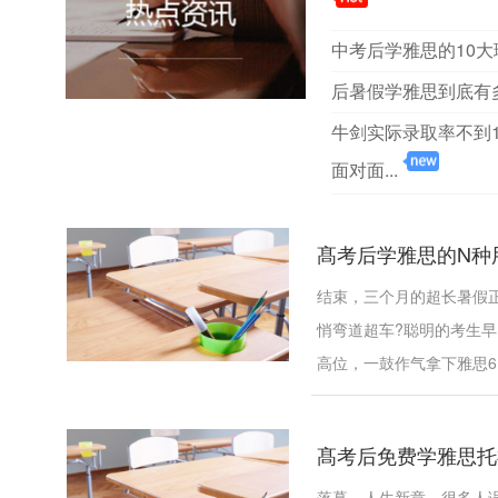
中考后学雅思的10
后暑假学雅思到底有
牛剑实际录取率不到1
面对面...
髙考后学雅思的N种用
结束，三个月的超长暑假
悄弯道超车?聪明的考生
高位，一鼓作气拿下雅思6.5
髙考后免费学雅思托福？
落幕，人生新章。很多人