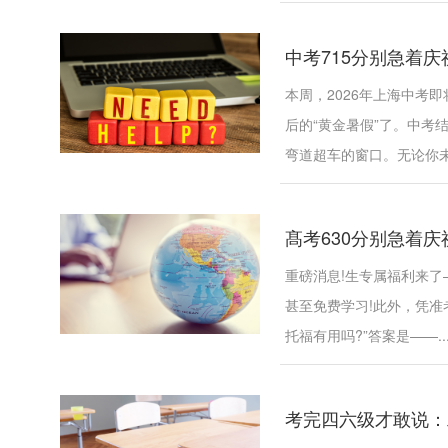
中考715分别急着庆
本周，2026年上海中考
后的“黄金暑假”了。中
弯道超车的窗口。无论你未.
髙考630分别急着庆
重磅消息!生专属福利来了
甚至免费学习!此外，凭准
托福有用吗?”答案是——..
考完四六级才敢说：