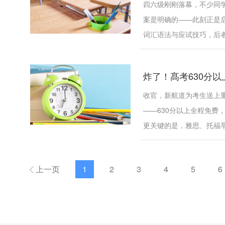
四六级刚刚落幕，不少同
案是明确的——此刻正是
词汇语法与应试技巧，后者则
炸了！髙考630分以
收官，新航道为考生送上重
——630分以上全程免费
更关键的是，雅思、托福早已
上一页
1
2
3
4
5
6