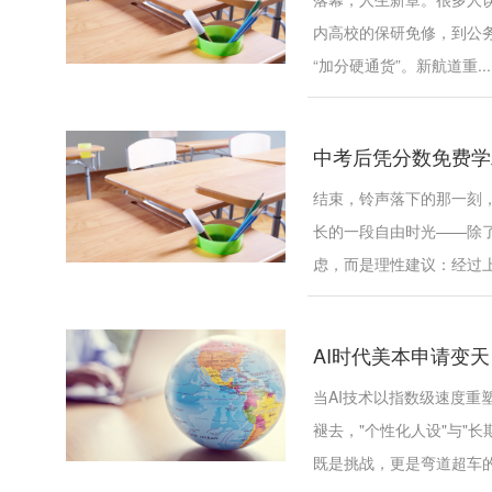
内高校的保研免修，到公
“加分硬通货”。新航道重...
中考后凭分数免费学
结束，铃声落下的那一刻
长的一段自由时光——除
虑，而是理性建议：经过上半
AI时代美本申请变天
当AI技术以指数级速度
褪去，"个性化人设"与"
既是挑战，更是弯道超车的机