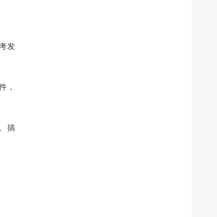
高考发
件，
、搞
。