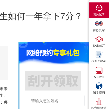
×
×
高生如何一年拿下7分？
预约试听
预约试听
雅思/托福
雅思/托福
SAT/ACT
SAT/ACT
GRE/GMAT
GRE/GMAT
们
A-Level
A-Level
全真模考1次
未来
留学咨询
留学咨询
生、
：哪
四六级/考研
四六级/考研