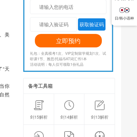
日/韩小语种
日/韩小语种
获取验证码
、美
立即预约
礼包：全真模考1次、VIP定制留学规划1次、试
听课1节、雅思/托福/SAT词汇书1本
活动说明：每人仅可领取1份礼品
“天
当你
备考工具箱
，自然
剑15解析
剑14解析
剑13解析