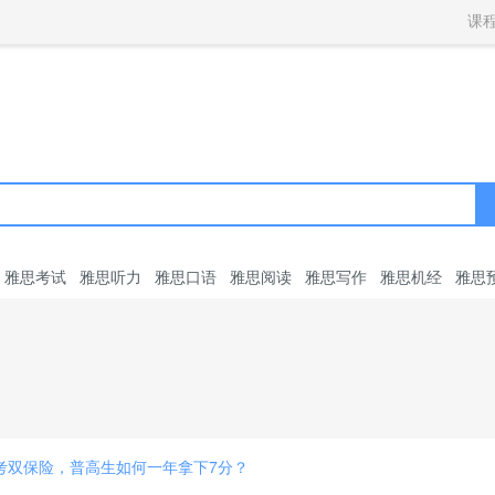
获取验证码
请妥善保存您的密码
3.请使用其他账号登录
课
4.请联系官方客服
登录
登录
下一步
立即登录
知道了
保存新密码
密码登录
验证码登录
收不到验证码?
忘记密码?
为了确保您的帐号安全
收不到验证码?
请勿将帐号信息提供给他人/机构
忘记密码?
首次登录自动注册
雅思考试
雅思听力
雅思口语
雅思阅读
雅思写作
雅思机经
雅思
高考双保险，普高生如何一年拿下7分？