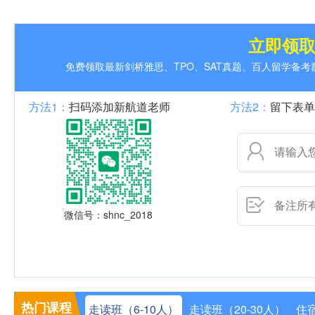
立即领
免费领取最新剑桥雅思、TPO、SAT真题、百人留学备
方法1：
扫码添加新航道老师
方法2：
留下表单
微信号：shnc_2018
热门课程
走读班（6-10人）
走读班（20-30人）
住宿