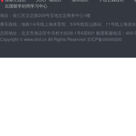
出国留学封闭学习中心
地址：徐汇区文定路209号宝地文定商务中心1楼
乘车路线：地铁1/4号线上海体育馆、3/9号线宜山路站、11号线上海游
总部地址：北京市海淀区中关村大街28-1号6层601
集团客服电话：400-09
Copyright © www.xhd.cn All Rights Reserved 京ICP备05069206