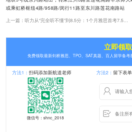
或乘虹桥枢纽4路/958路/闵行11路至东川路莲花南路站
上一篇：
听力从“完全听不懂”到8.5分：1个月雅思首考7.5逆 袭，梦校新加坡国立大学
立即领
免费领取最新剑桥雅思、TPO、SAT真题、百人留学备
方法1：
扫码添加新航道老师
方法2：
留下表单
微信号：shnc_2018