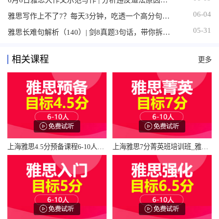
06-04
雅思写作上不了7？每天3分钟，吃透一个高分句型，拒绝无效刷题
05-31
雅思长难句解析（140）| 剑8真题3句话，带你拆透“主句+介短+定从”嵌套结构
相关课程
更多
上海雅思4.5分预备课程6-10人培训班_雅思4.5分预备课程6-10人辅导班多少钱_雅思4.5分预备课程6-10人班哪家好
上海雅思7分菁英班培训班_雅思7分菁英班辅导班多少钱_雅思7分菁英班班哪家好