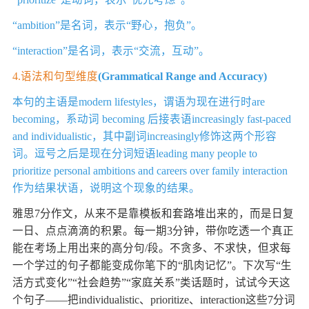
“ambition”是名词，表示“野心，抱负”。
“interaction”是名词，表示“交流，互动”。
4.语法和句型维度
(Grammatical Range and Accuracy)
本句的主语是modern lifestyles，谓语为现在进行时are
becoming，系动词 becoming 后接表语increasingly fast-paced
and individualistic，其中副词increasingly修饰这两个形容
词。逗号之后是现在分词短语leading many people to
prioritize personal ambitions and careers over family interaction
作为结果状语，说明这个现象的结果。
雅思7分作文，从来不是靠模板和套路堆出来的，而是日复
一日、点点滴滴的积累。每一期3分钟，带你吃透一个真正
能在考场上用出来的高分句/段。不贪多、不求快，但求每
一个学过的句子都能变成你笔下的“肌肉记忆”。下次写“生
活方式变化”“社会趋势”“家庭关系”类话题时，试试今天这
个句子——把individualistic、prioritize、interaction这些7分词