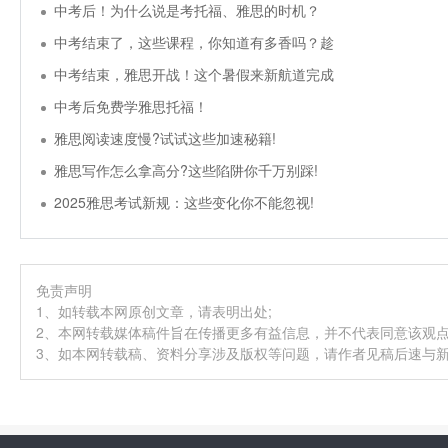
中考后！为什么说是考托福、雅思的时机？
中考结束了，这些课程，你知道有多香吗？趁
中考结束，雅思开战！这个暑假来新航道完成
中考后免费学雅思托福！
雅思阅读速度慢?试试这些加速秘籍!
雅思写作怎么拿高分?这些陷阱你千万别踩!
2025雅思考试新规：这些变化你不能忽视!
免责声明
1、如转载本网原创文章，请表明出处;
2、本网转载媒体稿件旨在传播更多有益信息，并不代表同意该观
3、如本网转载稿、资料分享涉及版权等问题，请作者见稿后速与新航道