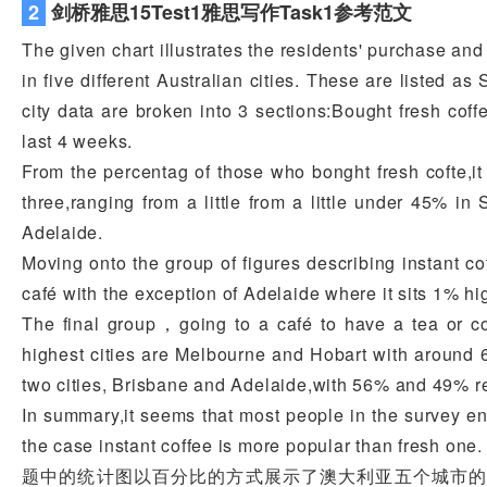
2
剑桥雅思15Test1雅思写作Task1参考范文
The given chart illustrates the residents' purchase an
in five different Australian cities. These are listed 
city data are broken into 3 sections:Bought fresh coffe
last 4 weeks.
From the percentag of those who bonght fresh cofte,it 
three,ranging from a little from a little under 45% in
Adelaide.
Moving onto the group of figures describing instant co
café with the exception of Adelaide where it sits 1% hi
The final group，going to a café to have a tea or coff
highest cities are Melbourne and Hobart with around 
two cities, Brisbane and Adelaide,with 56% and 49% re
In summary,it seems that most people in the survey enjo
the case instant coffee is more popular than fresh one.
题中的统计图以百分比的方式展示了澳大利亚五个城市的