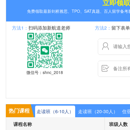
立即领
免费领取最新剑桥雅思、TPO、SAT真题、百人留学备
方法1：
扫码添加新航道老师
方法2：
留下表单
微信号：shnc_2018
热门课程
走读班（6-10人）
走读班（20-30人）
住宿
课程名称
班级人数