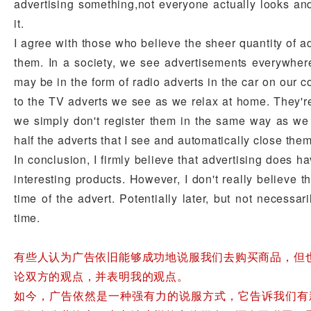
advertising something,not everyone actually looks and 
it.
I agree with those who believe the sheer quantity of ad
them. In a society, we see advertisements everywher
may be in the form of radio adverts in the car on our 
to the TV adverts we see as we relax at home. They're 
we simply don't register them in the same way as we 
half the adverts that I see and automatically close the
In conclusion, I firmly believe that advertising does h
interesting products. However, I don't really believe t
time of the advert. Potentially later, but not necessari
time.
有些人认为广告依旧能够成功地说服我们去购买商品，但
论双方的观点，并表明我的观点。
如今，广告依然是一种强有力的说服方式，它告诉我们有新