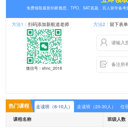
免费领取最新剑桥雅思、TPO、SAT真题、百人留学备
方法1：
扫码添加新航道老师
方法2：
留下表单
微信号：shnc_2018
热门课程
走读班（6-10人）
走读班（20-30人）
住宿
课程名称
班级人数