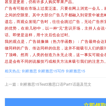
甚至是更差，仍有许多人购买苹果产品。
广告有可能在市场上过度泛滥。只要在网上浏览一会儿，
之间的空隙里。其中大部分广告几乎都融入到背景中被忽
遗忘，而观众发现广告时，往往会跳过广告，无论广告所
的优势，在前几秒中，以一种“元”意识开场，主持人会说一些
话。即便是这样，用十次后也会过时。
我的观点是，广告就像熵（热力学函数）：广告最终会达到
做同样的广告、传达同样的信息，这并不能吸引人们的眼
了顶峰。然而，人类的创造力永无止境，这一事实可能会
总是会有不同的说服技巧或相关方法来吸引我们的注意力
相关热点:
剑桥雅思
剑桥雅思15写作
剑桥雅思15
上一篇：
剑桥雅思15Test3雅思口语Part1话题及范文
立即领