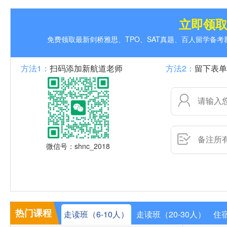
立即领
免费领取最新剑桥雅思、TPO、SAT真题、百人留学备
方法1：
扫码添加新航道老师
方法2：
留下表单
微信号：shnc_2018
热门课程
走读班（6-10人）
走读班（20-30人）
住宿