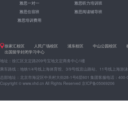
雅思一对一
雅思听力培训班
雅思住宿班
雅思阅读辅导班
雅思培训费用
徐家汇校区
人民广场校区
浦东校区
中山公园校区
出国留学封闭学习中心
地址：徐汇区文定路209号宝地文定商务中心1楼
乘车路线：地铁1/4号线上海体育馆、3/9号线宜山路站、11号线上海游
总部地址：北京市海淀区中关村大街28-1号6层601
集团客服电话：400-09
Copyright © www.xhd.cn All Rights Reserved 京ICP备05069206