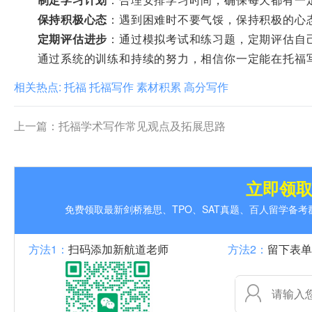
保持积极心态
：遇到困难时不要气馁，保持积极的心
定期评估进步
：通过模拟考试和练习题，定期评估自
通过系统的训练和持续的努力，相信你一定能在托福写
相关热点:
托福
托福写作
素材积累
高分写作
上一篇：
托福学术写作常见观点及拓展思路
立即领
免费领取最新剑桥雅思、TPO、SAT真题、百人留学备
方法1：
扫码添加新航道老师
方法2：
留下表单