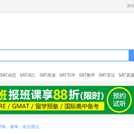
获取验证码
请妥善保存您的密码
3.请使用其他账号登录
课
4.请联系官方客服
登录
登录
下一步
立即登录
知道了
保存新密码
密码登录
验证码登录
收不到验证码?
忘记密码?
为了确保您的帐号安全
收不到验证码?
请勿将帐号信息提供给他人/机构
忘记密码?
首次登录自动注册
SAT动态
SAT词汇
SAT阅读
SAT写作
SAT数学
SAT语法
SAT真
逻辑、修饰、表达观点