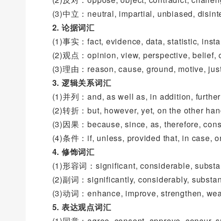
(3)中立：neutral, impartial, unbiased, disint
2. 论据词汇
(1)事实：fact, evidence, data, statistic, inst
(2)观点：opinion, view, perspective, belief, c
(3)理由：reason, cause, ground, motive, justi
3. 逻辑关系词汇
(1)并列：and, as well as, in addition, further
(2)转折：but, however, yet, on the other hand
(3)因果：because, since, as, therefore, cons
(4)条件：if, unless, provided that, in case, on
4. 修饰词汇
(1)形容词：significant, considerable, substantia
(2)副词：significantly, considerably, substantial
(3)动词：enhance, improve, strengthen, wea
5. 表达观点词汇
(1)同意：agree, consent, approve, concur, s