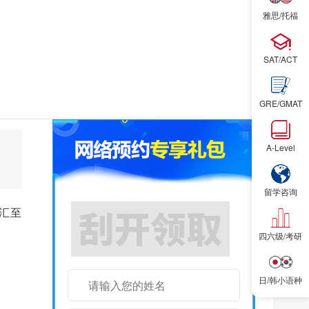
雅思/托福
SAT/ACT
立即预
GRE/GMAT
A-Level
留学咨询
汇至
四六级/考研
日/韩小语种