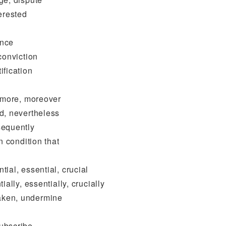
erested
ance
onviction
fication
more, moreover
, nevertheless
equently
 condition that
l, essential, crucial
ly, essentially, crucially
ken, undermine
ubscribe