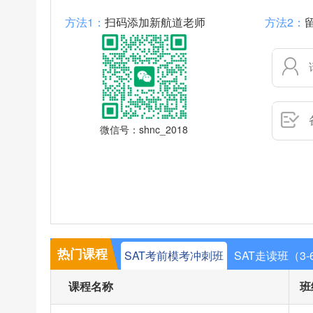
免费领取最新剑桥雅思、TPO、SAT真题、百
方法1：
扫码添加新航道老师
方法2：
微信号：shnc_2018
热门课程
SAT考前模考冲刺班
SAT走读班（3-
课程名称
班