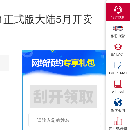
×
×
1正式版大陆5月开卖
预约试听
预约试听
雅思/托福
雅思/托福
SAT/ACT
SAT/ACT
GRE/GMAT
GRE/GMAT
A-Level
A-Level
雅思/托福/SAT词汇书1本
留学咨询
留学咨询
四六级/考研
四六级/考研