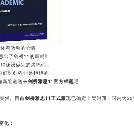
们怀着激动的心情，
思出了剑桥11的噩耗!!
-10还没做完的烤鸭们，
你们对剑桥11是拒绝的
海新航道送来
剑桥雅思11官方样题
吧
点突然。目前
剑桥雅思11正式版
现已确定上架时间：国内为20
变化：