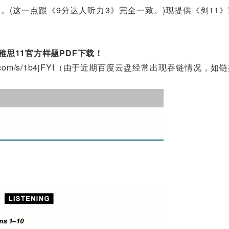
。(这一点跟《9分达人听力3》完全一致。)现提供《剑11
雅思11官方样题PDF下载！
baidu.com/s/1b4jFYI（由于近期百度云盘经常出现吞链情况，如