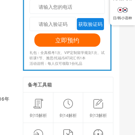
日/韩小语种
日/韩小语种
获取验证码
立即预约
礼包：全真模考1次、VIP定制留学规划1次、试
听课1节、雅思/托福/SAT词汇书1本
活动说明：每人仅可领取1份礼品
备考工具箱
16年
剑15解析
剑14解析
剑13解析