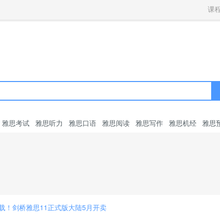
获取验证码
请妥善保存您的密码
3.请使用其他账号登录
课
4.请联系官方客服
登录
登录
下一步
立即登录
知道了
保存新密码
密码登录
验证码登录
收不到验证码?
忘记密码?
为了确保您的帐号安全
收不到验证码?
请勿将帐号信息提供给他人/机构
忘记密码?
首次登录自动注册
雅思考试
雅思听力
雅思口语
雅思阅读
雅思写作
雅思机经
雅思
下载！剑桥雅思11正式版大陆5月开卖