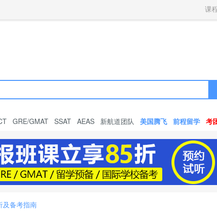
获取验证码
请妥善保存您的密码
3.请使用其他账号登录
课
4.请联系官方客服
登录
登录
下一步
立即登录
知道了
保存新密码
密码登录
验证码登录
收不到验证码?
忘记密码?
为了确保您的帐号安全
收不到验证码?
请勿将帐号信息提供给他人/机构
忘记密码?
首次登录自动注册
CT
GRE/GMAT
SSAT
AEAS
新航道团队
美国腾飞
前程留学
考
析及备考指南