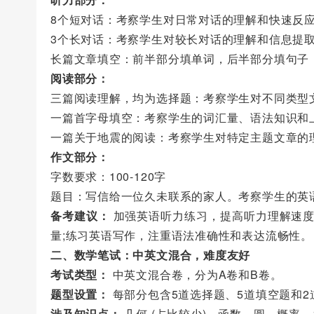
8个短对话：考察学生对日常对话的理解和快速反
3个长对话：考察学生对较长对话的理解和信息提
长篇文章填空：前半部分填单词，后半部分填句子
阅读部分：
三篇阅读理解，均为选择题：考察学生对不同类型
一篇首字母填空：考察学生的词汇量、语法知识和
一篇关于地震的阅读：考察学生对特定主题文章的
作文部分：
字数要求：100-120字
题目：写信给一位久未联系的家人。考察学生的英
备考建议：
加强英语听力练习，提高听力理解速度
量;练习英语写作，注重语法准确性和表达流畅性。
二、数学笔试：中英文混合，难度友好
考试类型：
中英文混合卷，分为A卷和B卷。
题型设置：
每部分包含5道选择题、5道填空题和2
涉及知识点：
几何 (占比较少)、函数、圆、概率