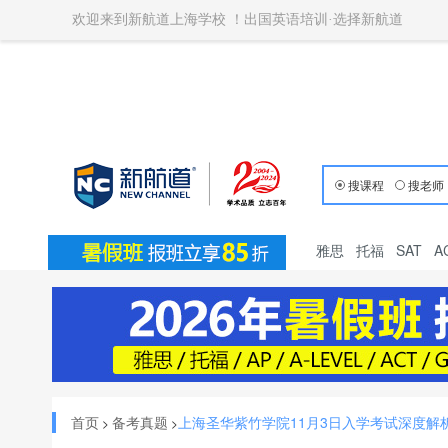
欢迎来到新航道上海学校 ！出国英语培训·选择新航道
搜课程
搜老师
雅思
托福
SAT
A
首页
备考真题
上海圣华紫竹学院11月3日入学考试深度解
>
>