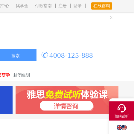
程中心
奖学金
付款指南
注册
登录
在线咨询
4008-125-888
搜索
团研学
封闭集训
×
预约试听