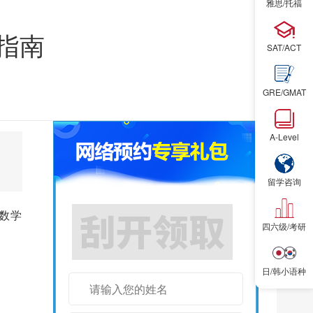
雅思/托福
指南
SAT/ACT
GRE/GMAT
A-Level
留学咨询
数学
四六级/考研
雅思/托福/SAT词汇书1本
日/韩小语种