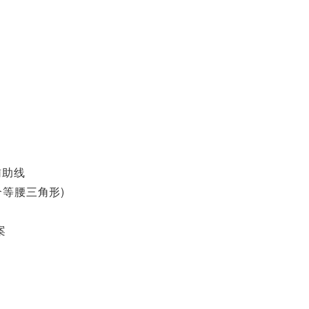
辅助线
2个等腰三角形)
案