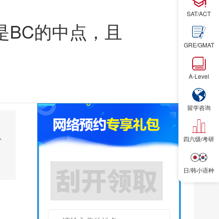
SAT/ACT
是BC的中点，且
GRE/GMAT
A-Level
留学咨询
高
小
四六级/考研
日/韩小语种
试听课1节