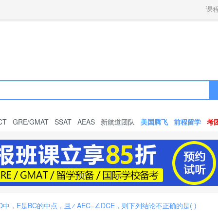
获取验证码
请妥善保存您的密码
3.请使用其他账号登录
课
4.请联系官方客服
登录
登录
下一步
立即登录
知道了
保存新密码
密码登录
验证码登录
收不到验证码?
忘记密码?
为了确保您的帐号安全
收不到验证码?
请勿将帐号信息提供给他人/机构
忘记密码?
首次登录自动注册
CT
GRE/GMAT
SSAT
AEAS
新航道团队
美国腾飞
前程留学
考
，E是BC的中点，且∠AEC=∠DCE，则下列结论不正确的是( )