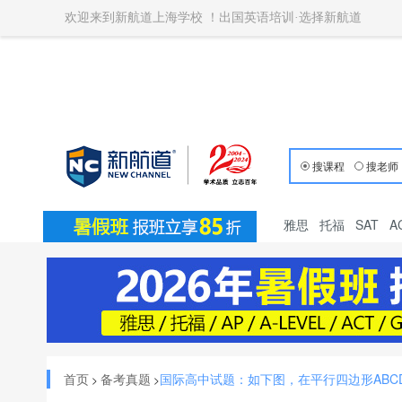
欢迎来到新航道上海学校 ！出国英语培训·选择新航道
搜课程
搜老师
雅思
托福
SAT
A
首页
备考真题
国际高中试题：如下图，在平行四边形ABCD中
>
>