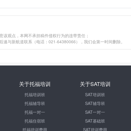
同意该观点，本网不承担稿件侵权行为的连带责任；
与新航道联系（电话：021-64380066），我们会第一时间删除。
关于托福培训
关于SAT培训
托福培训班
SAT培训班
托福辅导班
SAT辅导班
托福一对一
SAT一对一
托福住宿班
SAT基础班
托福培训费用
SAT培训费用