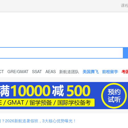
获取验证码
请妥善保存您的密码
3.请使用其他账号登录
课
4.请联系官方客服
登录
登录
下一步
立即登录
知道了
保存新密码
密码登录
验证码登录
收不到验证码?
忘记密码?
为了确保您的帐号安全
收不到验证码?
请勿将帐号信息提供给他人/机构
忘记密码?
首次登录自动注册
CT
GRE/GMAT
SSAT
AEAS
新航道团队
美国腾飞
前程留学
考
？2026新航道暑假班，3大核心优势曝光！