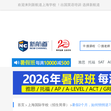
欢迎来到新航道上海学校 ！出国英语培训·选择新航道
搜课程
搜老师
雅思
托福
SAT
A
首页
上海国际学校（招生简章）
暑假2个月，如何悄悄逆习
>
>