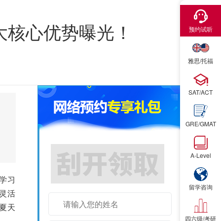
×
3大核心优势曝光！
预约试听
雅思/托福
SAT/ACT
GRE/GMAT
A-Level
试听课1节
学习
留学咨询
灵活
夏天
四六级/考研