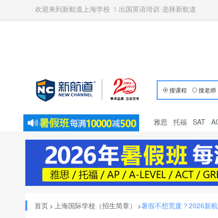
欢迎来到新航道上海学校 ！出国英语培训·选择新航道
搜课程
搜老师
雅思
托福
SAT
A
首页
上海国际学校（招生简章）
暑假不想荒废？2026新
>
>