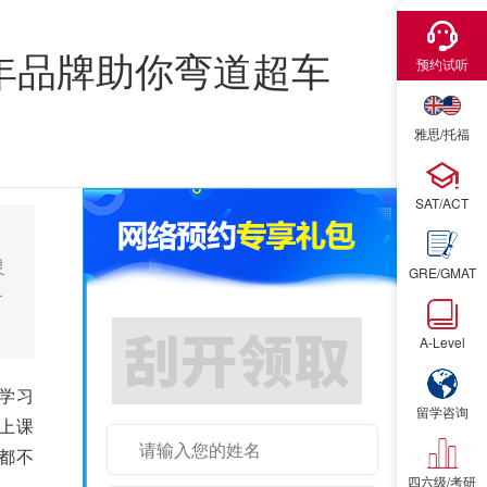
×
0年品牌助你弯道超车
预约试听
雅思/托福
SAT/ACT
灵
GRE/GMAT
个
A-Level
学习
留学咨询
上课
都不
四六级/考研