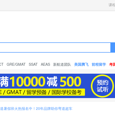
获取验证码
请妥善保存您的密码
3.请使用其他账号登录
课
4.请联系官方客服
登录
登录
下一步
立即登录
知道了
保存新密码
密码登录
验证码登录
收不到验证码?
忘记密码?
为了确保您的帐号安全
收不到验证码?
请勿将帐号信息提供给他人/机构
忘记密码?
首次登录自动注册
CT
GRE/GMAT
SSAT
AEAS
新航道团队
美国腾飞
前程留学
考
航道暑假班火热报名中！20年品牌助你弯道超车