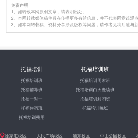
免责声明
1、如转载本网原创文章，请表明出处;
2、本网转载媒体稿件旨在传播更多有益信息，并不代表同意该观
3、如本网转载稿、资料分享涉及版权等问题，请作者见稿后速与新航道
托福培训
托福培训班
托福培训班
托福培训周末班
托福辅导班
托福培训白天走读班
托福一对一
托福培训封闭班
托福住宿班
托福培训晚班
托福培训费用
徐家汇校区
人民广场校区
浦东校区
中山公园校区