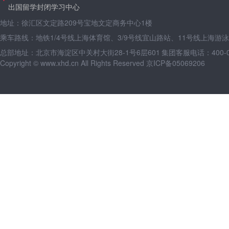
出国留学封闭学习中心
地址：徐汇区文定路209号宝地文定商务中心1楼
乘车路线：地铁1/4号线上海体育馆、3/9号线宜山路站、11号线上海游
总部地址：北京市海淀区中关村大街28-1号6层601
集团客服电话：400-09
Copyright © www.xhd.cn All Rights Reserved 京ICP备05069206