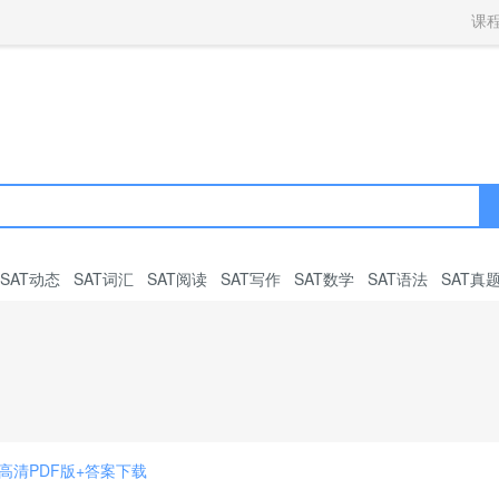
获取验证码
请妥善保存您的密码
3.请使用其他账号登录
课
4.请联系官方客服
登录
登录
下一步
立即登录
知道了
保存新密码
密码登录
验证码登录
收不到验证码?
忘记密码?
为了确保您的帐号安全
收不到验证码?
请勿将帐号信息提供给他人/机构
忘记密码?
首次登录自动注册
SAT动态
SAT词汇
SAT阅读
SAT写作
SAT数学
SAT语法
SAT真
题高清PDF版+答案下载