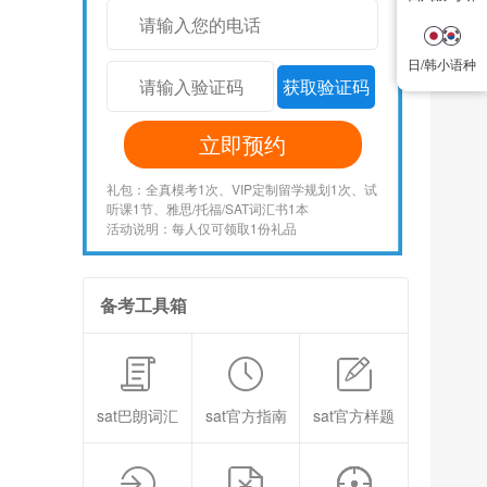
日/韩小语种
日/韩小语种
获取验证码
立即预约
礼包：全真模考1次、VIP定制留学规划1次、试
听课1节、雅思/托福/SAT词汇书1本
活动说明：每人仅可领取1份礼品
备考工具箱
sat巴朗词汇
sat官方指南
sat官方样题