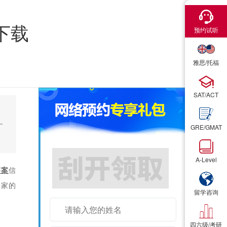
×
×
下载
预约试听
预约试听
雅思/托福
雅思/托福
SAT/ACT
SAT/ACT
一
GRE/GMAT
GRE/GMAT
A-Level
A-Level
雅思/托福/SAT词汇书1本
答案
信
大家的
留学咨询
留学咨询
四六级/考研
四六级/考研