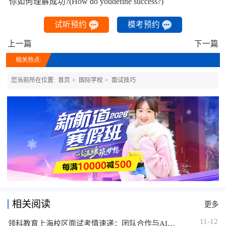
你如何理解成功?(How do youdefine success?)
试听预约
模考预约
上一篇
下一篇
相关热点:
您当前所在位置:
首页
国际学校
面试技巧
相关阅读
更多
11-12
领科教育上海校区面试考情速递：团队合作与AI思考是关键