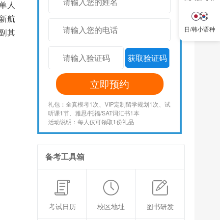
单人
新航
日/韩小语种
副其
获取验证码
立即预约
礼包：全真模考1次、VIP定制留学规划1次、试
听课1节、雅思/托福/SAT词汇书1本
活动说明：每人仅可领取1份礼品
备考工具箱
考试日历
校区地址
图书研发