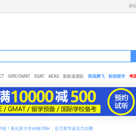
获取验证码
请妥善保存您的密码
3.请使用其他账号登录
课
4.请联系官方客服
登录
登录
下一步
立即登录
知道了
保存新密码
密码登录
验证码登录
收不到验证码?
忘记密码?
为了确保您的帐号安全
收不到验证码?
请勿将帐号信息提供给他人/机构
忘记密码?
首次登录自动注册
CT
GRE/GMAT
SSAT
AEAS
新航道团队
美国腾飞
前程留学
考
校！多伦多大学49枚Offer，百万奖学金实力出圈