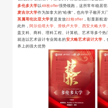
多伦多大学
以
49枚offer
强势领跑，这所常年稳居世
麦吉尔大学
作为加拿大的“哈佛”，也向学子敞开大门
英属哥伦比亚大学
更是发放
22枚offer
，彰显新航道
此外，
阿尔伯塔大学、滑铁卢大学、西安大略大学
盖文科、商科、理科工程、计算机、艺术等多个热
就连以艺术设计专业闻名的
安大略艺术设计大学
，
养上的强大优势