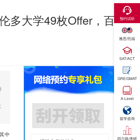
×
大学49枚Offer，百
预约试听
雅思/托福
SAT/ACT
GRE/GMAT
奋
A-Level
大
留学咨询
，其中
四六级/考研