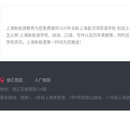
上海新航道教育为您免费提供2026年全新上海星河湾双语学校,包括
怎么样-上海新航道学校、阅读、口语、写作以及历年真题等，同时
学校资讯，上海新航道第一时间为您推送！
徐汇校区
人广校区
地址：徐汇区裕德路126路
乘车路线：地铁1、4号线上海体育馆、3号9号线宜山路站、11号线上海