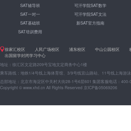
SAT辅导班
可汗学院SAT数学
SAT一对一
可汗学院SAT文法
SAT基础班
新SAT官方指南
SAT培训费用
徐家汇校区
人民广场校区
浦东校区
中山公园校区
出国留学封闭学习中心
地址：徐汇区文定路209号宝地文定商务中心1楼
乘车路线：地铁1/4号线上海体育馆、3/9号线宜山路站、11号线上海游
总部地址：北京市海淀区中关村大街28-1号6层601
集团客服电话：400-09
Copyright © www.xhd.cn All Rights Reserved 京ICP备05069206