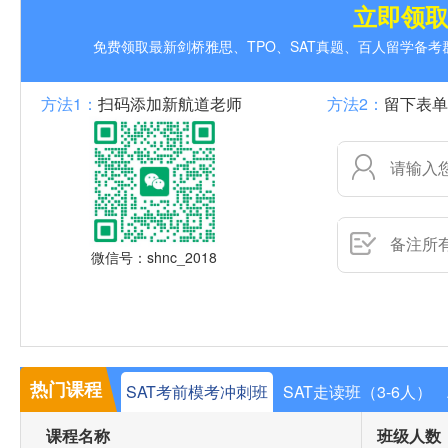
立即领
免费领取最新剑桥雅思、TPO、SAT真题、百人留学备
方法1：
扫码添加新航道老师
方法2：
留下表单
微信号：shnc_2018
热门课程
SAT考前模考冲刺班
SAT走读班（3-6人）
课程名称
班级人数