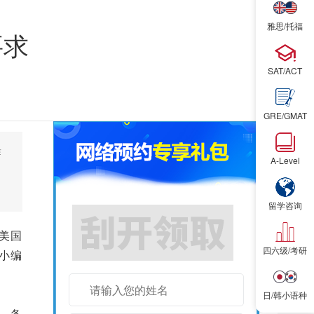
雅思/托福
要求
SAT/ACT
立即预
GRE/GMAT
作
A-Level
留学咨询
为美国
四六级/考研
中小编
日/韩小语种
。备