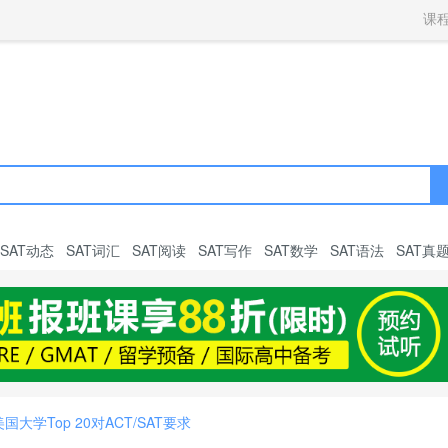
获取验证码
请妥善保存您的密码
3.请使用其他账号登录
课
4.请联系官方客服
登录
登录
下一步
立即登录
知道了
保存新密码
密码登录
验证码登录
收不到验证码?
忘记密码?
为了确保您的帐号安全
收不到验证码?
请勿将帐号信息提供给他人/机构
忘记密码?
首次登录自动注册
SAT动态
SAT词汇
SAT阅读
SAT写作
SAT数学
SAT语法
SAT真
年美国大学Top 20对ACT/SAT要求