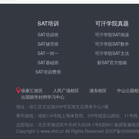
SAT培训
可汗学院真题
SAT培训班
可汗学院SAT阅读
SAT辅导班
可汗学院SAT数学
SAT一对一
可汗学院SAT文法
SAT基础班
新SAT官方指南
SAT培训费用
徐家汇校区
人民广场校区
浦东校区
中山公园校
出国留学封闭学习中心
地址：徐汇区文定路209号宝地文定商务中心1楼
乘车路线：地铁1/4号线上海体育馆、3/9号线宜山路站、11号
总部地址：北京市海淀区中关村大街28-1号6层601
集团客服电话：4
Copyright © www.xhd.cn All Rights Reserved 京ICP备0506920