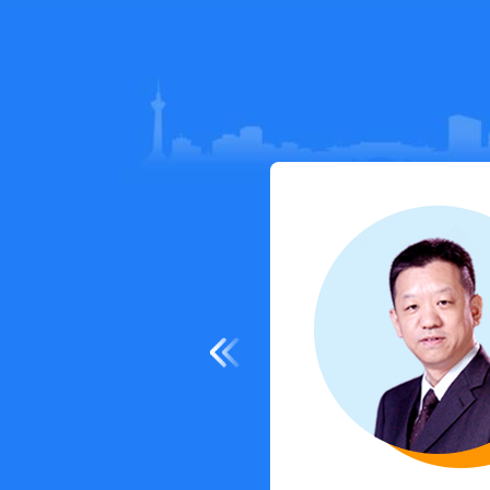
兼商学苑校长
咨询详情