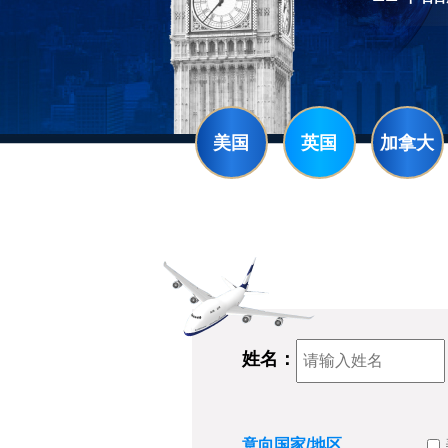
美国
英国
加拿大
姓名：
意向国家/地区