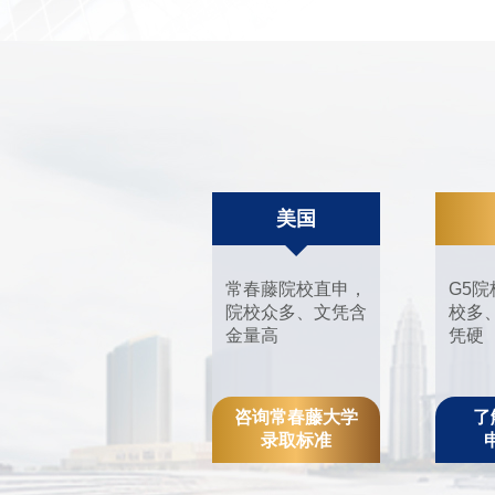
美国
常春藤院校直申，
G5
院校众多、文凭含
校多
金量高
凭硬
咨询常春藤大学
了
录取标准