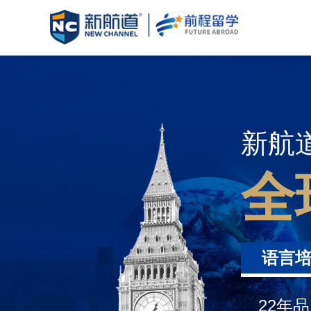
新航
全
语言
22年品