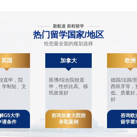
新航道 前程留学
热门留学国家/地区
给您最全面的规划选择
英国
加拿大
欧洲
院校直申，院
医博/综合院校直
德国/法国/
、学制短、文
申，性价比高、移
西班牙等，
民政策好
低、质量好
好
解G5大学
咨询加拿大院校
咨询欧
申请条件
录取案例
留学要