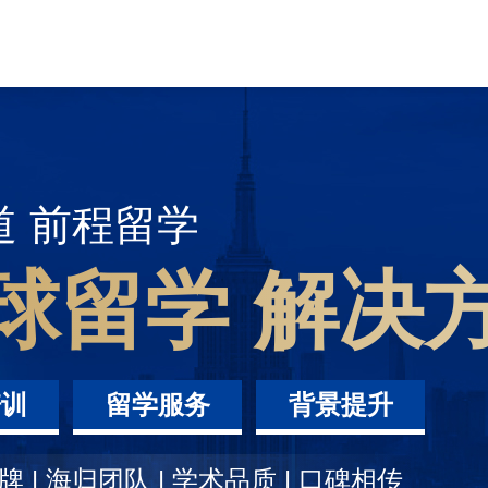
道 前程留学
球留学 解决
培训
留学服务
背景提升
牌 | 海归团队 | 学术品质 | 口碑相传