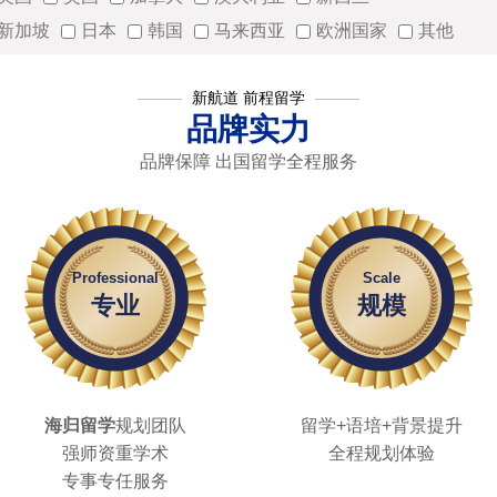
新加坡
日本
韩国
马来西亚
欧洲国家
其他
新航道 前程留学
品牌实力
品牌保障 出国留学全程服务
Professional
Scale
专业
规模
海归留学
规划团队
留学+语培+背景提升
强师资重学术
全程规划体验
专事专任服务