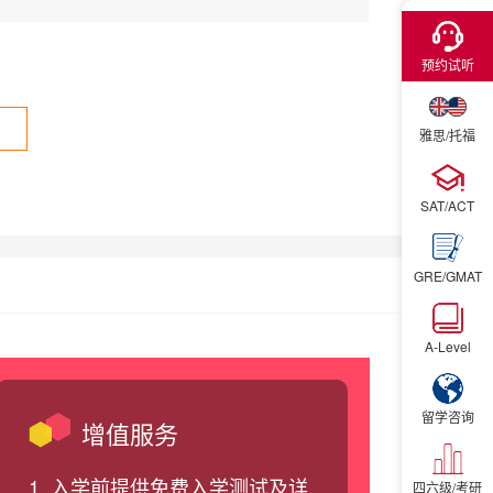
×
闵行校区
预约试听
雅思/托福
立即购买
SAT/ACT
立即预
GRE/GMAT
A-Level
留学咨询
增值服务
1. 入学前提供免费入学测试及详
四六级/考研