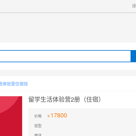
获取验证码
请妥善保存您的密码
3.请使用其他账号登录
课
4.请联系官方客服
登录
登录
下一步
立即登录
知道了
提交预约
保存新密码
密码登录
验证码登录
收不到验证码?
忘记密码?
为了确保您的帐号安全
收不到验证码?
请勿将帐号信息提供给他人/机构
忘记密码?
首次登录自动注册
住宿）
活体验营住宿班
留学生活体验营2册（住宿）
17800
价格
班型
赠送