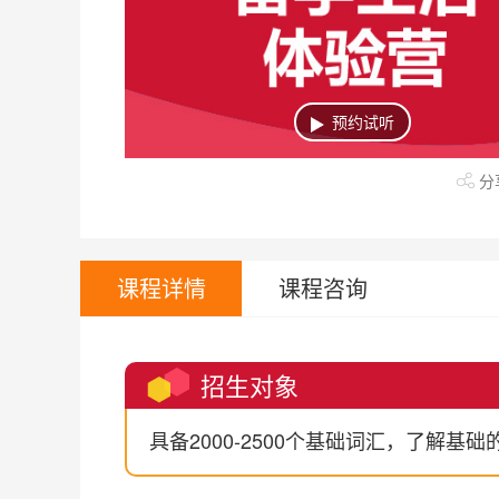
上课地区
徐家汇校区
人民广场校区
预约试听
分
课程详情
课程咨询
招生对象
具备2000-2500个基础词汇，了解基