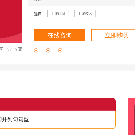
八佰伴校区
中山公园校区
杨浦校区
松江校区
封闭学院
上课时间
上课校区
选择
在线咨询
立即购买
享
收藏
课程咨询
础的并列句句型